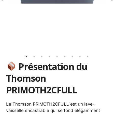
Pr
N
e
e
vi
x
o
us
Présentation du
Thomson
PRIMOTH2CFULL
Le Thomson PRIMOTH2CFULL est un lave-
vaisselle encastrable qui se fond élégamment