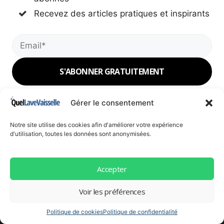
Recevez des articles pratiques et inspirants
Votre adresse email est uniquement utilisée pour vous envoyer notre
Gérer le consentement
newsletter. Vous pouvez vous désinscrire à tout moment.
Notre site utilise des cookies afin d'améliorer votre expérience
d'utilisation, toutes les données sont anonymisées.
Mentions légales
Accepter
Politique de confidentialité
Politique de cookies
Voir les préférences
À propos
Contact
Politique de cookies
Politique de confidentialité
Blog