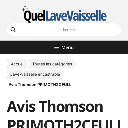
Aller
au
contenu
Menu
Accueil
Toutes les catégories
Lave-vaisselle encastrable
Avis Thomson PRIMOTH2CFULL
Avis Thomson
PRIMOTH2CFULL